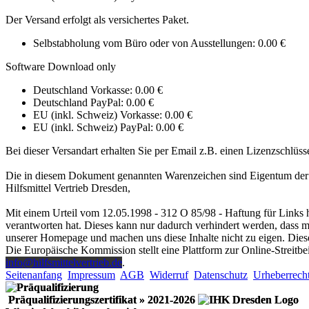
Der Versand erfolgt als versichertes Paket.
Selbstabholung vom Büro oder von Ausstellungen: 0.00 €
Software Download only
Deutschland Vorkasse: 0.00 €
Deutschland PayPal: 0.00 €
EU (inkl. Schweiz) Vorkasse: 0.00 €
EU (inkl. Schweiz) PayPal: 0.00 €
Bei dieser Versandart erhalten Sie per Email z.B. einen Lizenzschlüss
Die in diesem Dokument genannten Warenzeichen sind Eigentum der 
Hilfsmittel Vertrieb Dresden,
Mit einem Urteil vom 12.05.1998 - 312 O 85/98 - Haftung für Links h
verantworten hat. Dieses kann nur dadurch verhindert werden, dass man
unserer Homepage und machen uns diese Inhalte nicht zu eigen. Diese
Die Europäische Kommission stellt eine Plattform zur Online-Streitbe
info@hilfsmittelvertrieb.de
.
Seitenanfang
Impressum
AGB
Widerruf
Datenschutz
Urheberrech
Präqualifizierungszertifikat
» 2021-2026