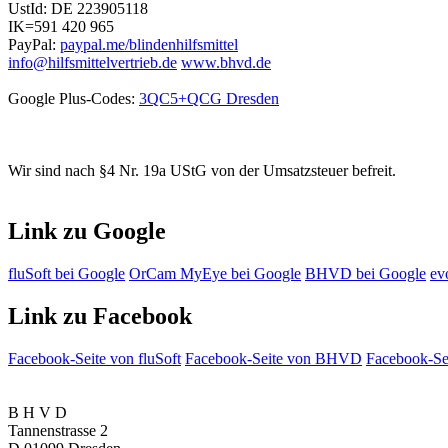
UstId:
DE 223905118
IK=591 420 965
PayPal:
paypal.me/blindenhilfsmittel
info@hilfsmittelvertrieb.de
www.bhvd.de
Google Plus-Codes:
3QC5+QCG Dresden
Wir sind nach §4 Nr. 19a UStG von der Umsatzsteuer befreit.
Link zu Google
fluSoft bei Google
OrCam MyEye bei Google
BHVD bei Google
ev
Link zu Facebook
Facebook-Seite von fluSoft
Facebook-Seite von BHVD
Facebook-Sei
B H V D
Tannenstrasse 2