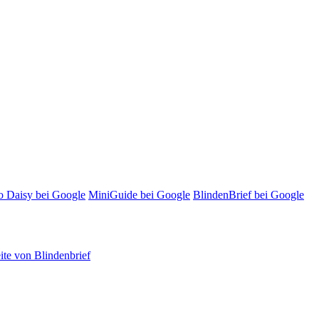
o Daisy bei Google
MiniGuide bei Google
BlindenBrief bei Google
te von Blindenbrief