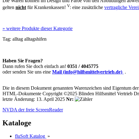
Die Waren können im Design und Farbe von den Abbildungen abweic
V
gelten
nicht
für Krankenkassen!
: eine zusätzliche
vertragliche Ver
»
weitere Produkte dieser Kategorie
Tag:
alltag
alltagshifen
Haben Sie Fragen?
Dann rufen Sie doch einfach an!
0351 / 4045775
oder senden Sie uns eine
Mail (info@hilfsmittelvertrieb.de)
.
Die in diesem Dokument genannten Warenzeichen sind Eigentum der j
HTML-Dokumente Copyright ©2025 Blinden Hilfsmittel Vertrieb Dr
letzte Änderung: 13. April 2025
Nr:
NVDA der freie ScreenReader
Kataloge
fluSoft Katalog
»