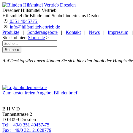
Dresdner Hilfsmittel Vertrieb
Hilfsmittel für Blinde und Sehbehinderte aus Drsden
✆
0351 4045775
✉
info@hilfsmittelvertrieb.de
Produkte
|
Sonderangebote
|
Kontakt
|
News
|
Impressum
Sie sind hier:
Startseite
>
Auf Desktop-Rechnern können Sie sich hier den Inhalt der Hauptseite
Zum kostenfreien Angebot Blindenbrief
B H V D
Tannenstrasse 2
D 01099 Dresden
Tel: +49/0 351 40457-75
Fax: +49/0 321 21028779