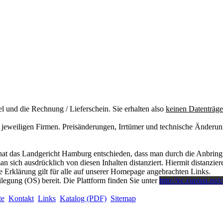
el und die Rechnung / Lieferschein. Sie erhalten also
keinen Datenträge
jeweiligen Firmen. Preisänderungen, Irrtümer und technische Änderun
at das Landgericht Hamburg entschieden, dass man durch die Anbringung
 sich ausdrücklich von diesen Inhalten distanziert. Hiermit distanzieren
 Erklärung gilt für alle auf unserer Homepage angebrachten Links.
ilegung (OS) bereit. Die Plattform finden Sie unter
http://ec.europa.eu/
te
Kontakt
Links
Katalog (PDF)
Sitemap