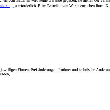
hen! Auf Batterien wird
keine
Garantie gegeben, sie dienen der Veran
einbarung
ist erforderlich. Beim Bestellen von Waren entstehen Ihnen Ko
eweiligen Firmen. Preisänderungen, Irrtümer und technische Änderun
esden,