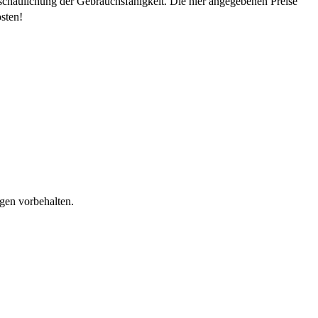
schaulichung der Gebrauchsfähigkeit. Die hier angegebenen Preise
sten!
gen vorbehalten.