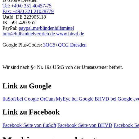
D 01099 Dresden
Tel: +49/0 351 40457-75
Fax: +49/0 321 21028779
UstId:
DE 223905118
IK=591 420 965
PayPal:
paypal.me/blindenhilfsmittel
info@hilfsmittelvertrieb.de
www.bhvd.de
Google Plus-Codes:
3QC5+QCG Dresden
Wir sind nach §4 Nr. 19a UStG von der Umsatzsteuer befreit.
Link zu Google
fluSoft bei Google
OrCam MyEye bei Google
BHVD bei Google
ev
Link zu Facebook
Facebook-Seite von fluSoft
Facebook-Seite von BHVD
Facebook-Sei