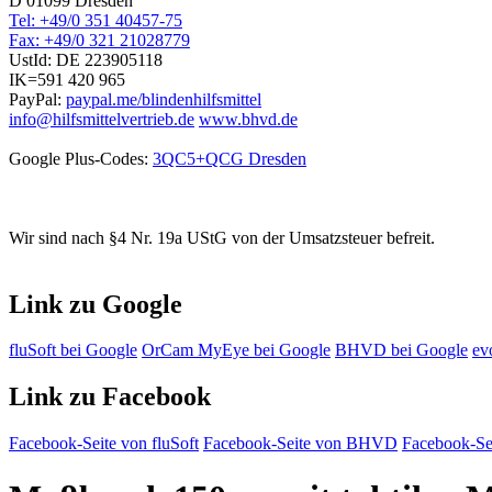
D 01099 Dresden
Tel: +49/0 351 40457-75
Fax: +49/0 321 21028779
UstId:
DE 223905118
IK=591 420 965
PayPal:
paypal.me/blindenhilfsmittel
info@hilfsmittelvertrieb.de
www.bhvd.de
Google Plus-Codes:
3QC5+QCG Dresden
Wir sind nach §4 Nr. 19a UStG von der Umsatzsteuer befreit.
Link zu Google
fluSoft bei Google
OrCam MyEye bei Google
BHVD bei Google
ev
Link zu Facebook
Facebook-Seite von fluSoft
Facebook-Seite von BHVD
Facebook-Sei