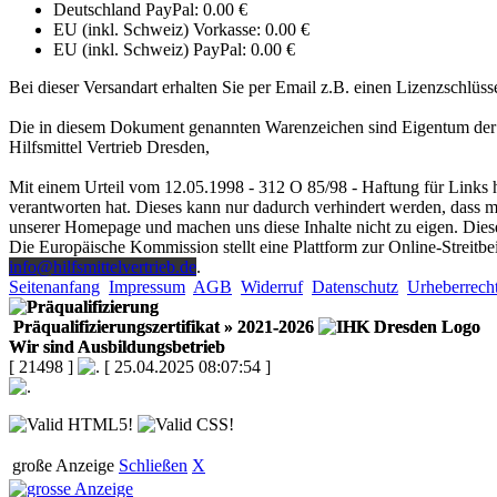
Deutschland PayPal: 0.00 €
EU (inkl. Schweiz) Vorkasse: 0.00 €
EU (inkl. Schweiz) PayPal: 0.00 €
Bei dieser Versandart erhalten Sie per Email z.B. einen Lizenzschlüss
Die in diesem Dokument genannten Warenzeichen sind Eigentum der 
Hilfsmittel Vertrieb Dresden,
Mit einem Urteil vom 12.05.1998 - 312 O 85/98 - Haftung für Links h
verantworten hat. Dieses kann nur dadurch verhindert werden, dass man
unserer Homepage und machen uns diese Inhalte nicht zu eigen. Diese
Die Europäische Kommission stellt eine Plattform zur Online-Streitbe
info@hilfsmittelvertrieb.de
.
Seitenanfang
Impressum
AGB
Widerruf
Datenschutz
Urheberrech
Präqualifizierungszertifikat
» 2021-2026
Wir sind Ausbildungsbetrieb
[ 21498 ]
[ 25.04.2025 08:07:54 ]
große Anzeige
Schließen
X