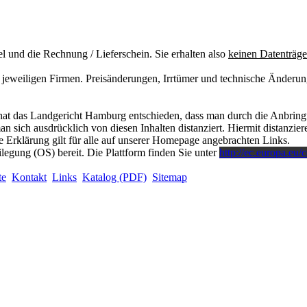
el und die Rechnung / Lieferschein. Sie erhalten also
keinen Datenträge
jeweiligen Firmen. Preisänderungen, Irrtümer und technische Änderun
at das Landgericht Hamburg entschieden, dass man durch die Anbringung
 sich ausdrücklich von diesen Inhalten distanziert. Hiermit distanzieren
 Erklärung gilt für alle auf unserer Homepage angebrachten Links.
ilegung (OS) bereit. Die Plattform finden Sie unter
http://ec.europa.eu/
te
Kontakt
Links
Katalog (PDF)
Sitemap