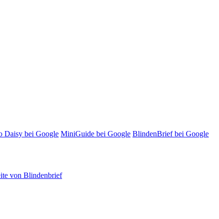
o Daisy bei Google
MiniGuide bei Google
BlindenBrief bei Google
te von Blindenbrief