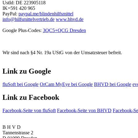
UstId:
DE 223905118
IK=591 420 965
PayPal:
paypal.me/blindenhilfsmittel
info@hilfsmittelvertrieb.de
www.bhvd.de
Google Plus-Codes:
3QC5+QCG Dresden
Wir sind nach §4 Nr. 19a UStG von der Umsatzsteuer befreit.
Link zu Google
fluSoft bei Google
OrCam MyEye bei Google
BHVD bei Google
ev
Link zu Facebook
Facebook-Seite von fluSoft
Facebook-Seite von BHVD
Facebook-Sei
B H V D
Tannenstrasse 2