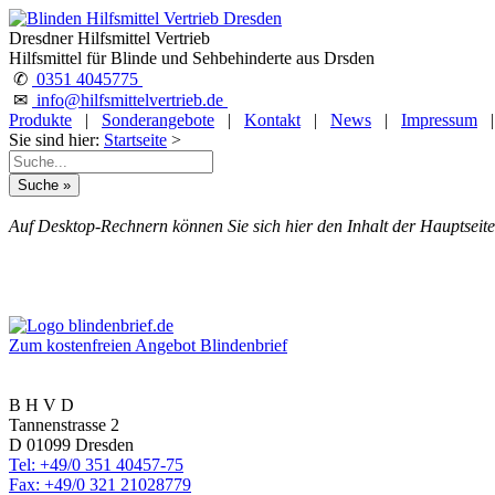
Dresdner Hilfsmittel Vertrieb
Hilfsmittel für Blinde und Sehbehinderte aus Drsden
✆
0351 4045775
✉
info@hilfsmittelvertrieb.de
Produkte
|
Sonderangebote
|
Kontakt
|
News
|
Impressum
Sie sind hier:
Startseite
>
Auf Desktop-Rechnern können Sie sich hier den Inhalt der Hauptseite
Zum kostenfreien Angebot Blindenbrief
B H V D
Tannenstrasse 2
D 01099 Dresden
Tel: +49/0 351 40457-75
Fax: +49/0 321 21028779