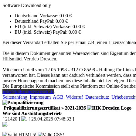
Software Download only
Deutschland Vorkasse: 0.00 €
Deutschland PayPal: 0.00 €
EU (inkl. Schweiz) Vorkasse: 0.00 €
EU (inkl. Schweiz) PayPal: 0.00 €
Bei dieser Versandart erhalten Sie per Email z.B. einen Lizenzschlüss
Die in diesem Dokument genannten Warenzeichen sind Eigentum der 
Hilfsmittel Vertrieb Dresden,
Mit einem Urteil vom 12.05.1998 - 312 O 85/98 - Haftung für Links h
verantworten hat. Dieses kann nur dadurch verhindert werden, dass man
unserer Homepage und machen uns diese Inhalte nicht zu eigen. Diese
Die Europäische Kommission stellt eine Plattform zur Online-Streitbe
info@hilfsmittelvertrieb.de
.
Seitenanfang
Impressum
AGB
Widerruf
Datenschutz
Urheberrech
Präqualifizierungszertifikat
» 2021-2026
Wir sind Ausbildungsbetrieb
[ 21420 ]
[ 25.04.2025 07:48:33 ]