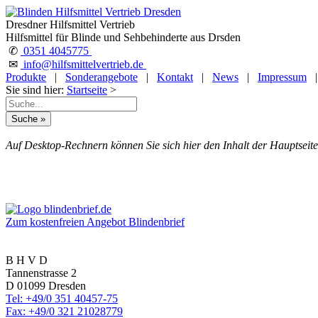
Dresdner Hilfsmittel Vertrieb
Hilfsmittel für Blinde und Sehbehinderte aus Drsden
✆
0351 4045775
✉
info@hilfsmittelvertrieb.de
Produkte
|
Sonderangebote
|
Kontakt
|
News
|
Impressum
Sie sind hier:
Startseite
>
Auf Desktop-Rechnern können Sie sich hier den Inhalt der Hauptseite
Zum kostenfreien Angebot Blindenbrief
B H V D
Tannenstrasse 2
D 01099 Dresden
Tel: +49/0 351 40457-75
Fax: +49/0 321 21028779