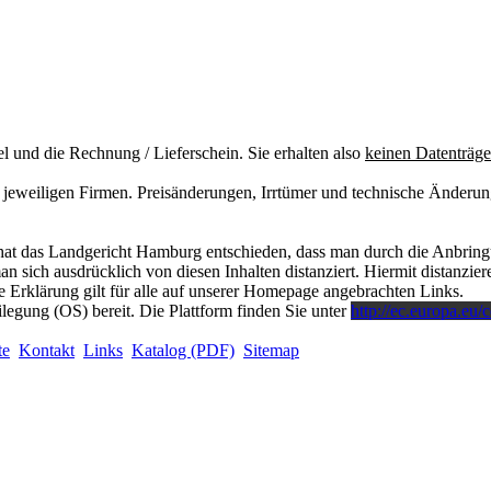
el und die Rechnung / Lieferschein. Sie erhalten also
keinen Datenträge
jeweiligen Firmen. Preisänderungen, Irrtümer und technische Änderun
at das Landgericht Hamburg entschieden, dass man durch die Anbringung
 sich ausdrücklich von diesen Inhalten distanziert. Hiermit distanzieren
 Erklärung gilt für alle auf unserer Homepage angebrachten Links.
ilegung (OS) bereit. Die Plattform finden Sie unter
http://ec.europa.eu/
te
Kontakt
Links
Katalog (PDF)
Sitemap