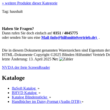
»
weitere Produkte dieser Kategorie
Tag:
haushalt
Haben Sie Fragen?
Dann rufen Sie doch einfach an!
0351 / 4045775
oder senden Sie uns eine
Mail (info@hilfsmittelvertrieb.de)
.
Die in diesem Dokument genannten Warenzeichen sind Eigentum der j
HTML-Dokumente Copyright ©2025 Blinden Hilfsmittel Vertrieb Dr
letzte Änderung: 13. April 2025
Nr:
NVDA der freie ScreenReader
Kataloge
fluSoft Katalog
»
BHVD Katalog
»
Katalog Blindenstöcke
»
Handbücher im Daisy-Format (Audio DTB)
»