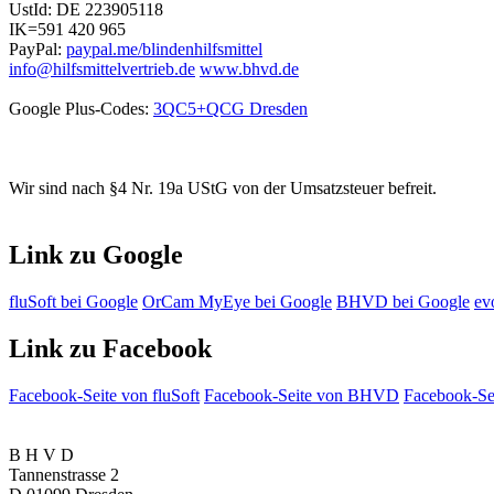
UstId:
DE 223905118
IK=591 420 965
PayPal:
paypal.me/blindenhilfsmittel
info@hilfsmittelvertrieb.de
www.bhvd.de
Google Plus-Codes:
3QC5+QCG Dresden
Wir sind nach §4 Nr. 19a UStG von der Umsatzsteuer befreit.
Link zu Google
fluSoft bei Google
OrCam MyEye bei Google
BHVD bei Google
ev
Link zu Facebook
Facebook-Seite von fluSoft
Facebook-Seite von BHVD
Facebook-Sei
B H V D
Tannenstrasse 2