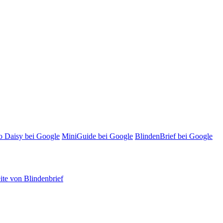
o Daisy bei Google
MiniGuide bei Google
BlindenBrief bei Google
te von Blindenbrief