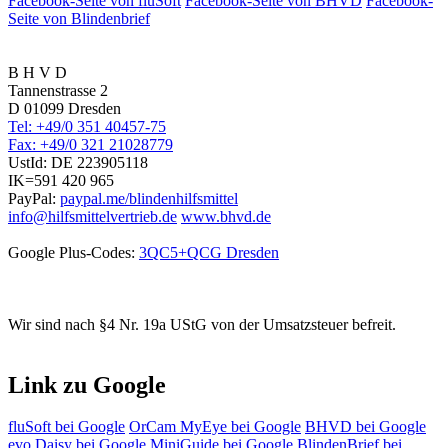
Facebook-Seite von fluSoft
Facebook-Seite von BHVD
Facebook-
Seite von Blindenbrief
B H V D
Tannenstrasse 2
D 01099 Dresden
Tel: +49/0 351 40457-75
Fax: +49/0 321 21028779
UstId:
DE 223905118
IK=591 420 965
PayPal:
paypal.me/blindenhilfsmittel
info@hilfsmittelvertrieb.de
www.bhvd.de
Google Plus-Codes:
3QC5+QCG Dresden
Wir sind nach §4 Nr. 19a UStG von der Umsatzsteuer befreit.
Link zu Google
fluSoft bei Google
OrCam MyEye bei Google
BHVD bei Google
evo Daisy bei Google
MiniGuide bei Google
BlindenBrief bei