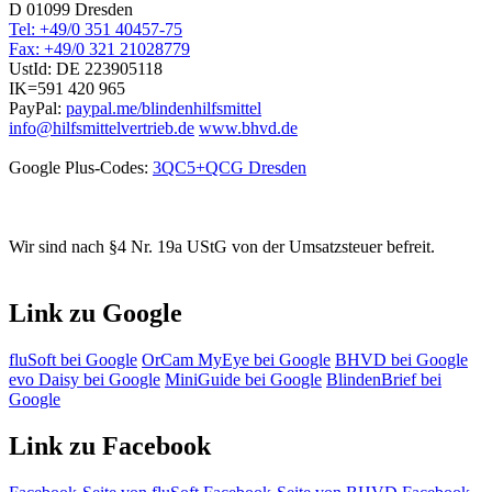
D 01099 Dresden
Tel: +49/0 351 40457-75
Fax: +49/0 321 21028779
UstId:
DE 223905118
IK=591 420 965
PayPal:
paypal.me/blindenhilfsmittel
info@hilfsmittelvertrieb.de
www.bhvd.de
Google Plus-Codes:
3QC5+QCG Dresden
Wir sind nach §4 Nr. 19a UStG von der Umsatzsteuer befreit.
Link zu Google
fluSoft bei Google
OrCam MyEye bei Google
BHVD bei Google
evo Daisy bei Google
MiniGuide bei Google
BlindenBrief bei
Google
Link zu Facebook