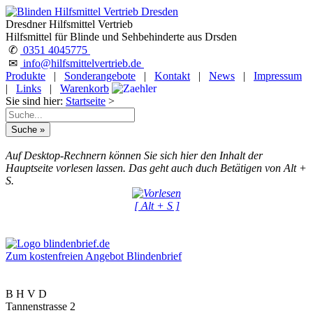
Dresdner Hilfsmittel Vertrieb
Hilfsmittel für Blinde und Sehbehinderte aus Drsden
✆
0351 4045775
✉
info@hilfsmittelvertrieb.de
Produkte
|
Sonderangebote
|
Kontakt
|
News
|
Impressum
|
Links
|
Warenkorb
Sie sind hier:
Startseite
>
Auf Desktop-Rechnern können Sie sich hier den Inhalt der
Hauptseite vorlesen lassen. Das geht auch duch Betätigen von Alt +
S.
[ Alt + S ]
Zum kostenfreien Angebot Blindenbrief
B H V D
Tannenstrasse 2