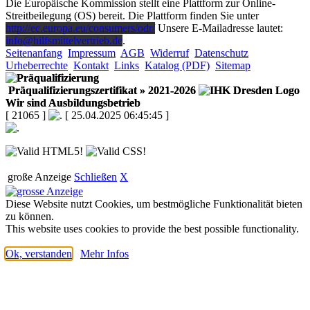
Die Europäische Kommission stellt eine Plattform zur Online-
Streitbeilegung (OS) bereit. Die Plattform finden Sie unter
http://ec.europa.eu/consumers/odr/
Unsere E-Mailadresse lautet:
info@hilfsmittelvertrieb.de
.
Seitenanfang
Impressum
AGB
Widerruf
Datenschutz
Urheberrechte
Kontakt
Links
Katalog (PDF)
Sitemap
Präqualifizierungszertifikat
» 2021-2026
Wir sind Ausbildungsbetrieb
[ 21065 ]
[ 25.04.2025 06:45:45 ]
große Anzeige
Schließen
X
Diese Website nutzt Cookies, um bestmögliche Funktionalität bieten
zu können.
This website uses cookies to provide the best possible functionality.
Ok, verstanden
Mehr Infos