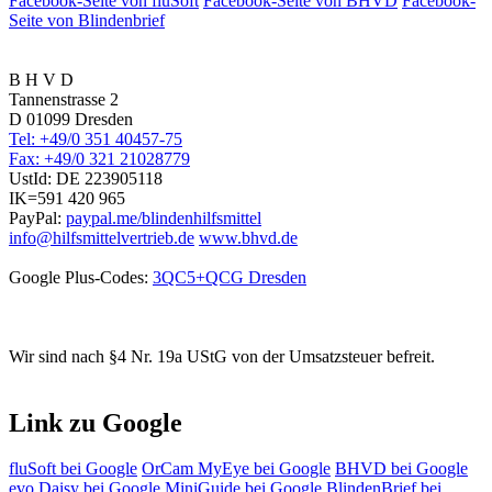
Facebook-Seite von fluSoft
Facebook-Seite von BHVD
Facebook-
Seite von Blindenbrief
B H V D
Tannenstrasse 2
D 01099 Dresden
Tel: +49/0 351 40457-75
Fax: +49/0 321 21028779
UstId:
DE 223905118
IK=591 420 965
PayPal:
paypal.me/blindenhilfsmittel
info@hilfsmittelvertrieb.de
www.bhvd.de
Google Plus-Codes:
3QC5+QCG Dresden
Wir sind nach §4 Nr. 19a UStG von der Umsatzsteuer befreit.
Link zu Google
fluSoft bei Google
OrCam MyEye bei Google
BHVD bei Google
evo Daisy bei Google
MiniGuide bei Google
BlindenBrief bei