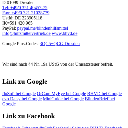
D 01099 Dresden
Tel: +49/0 351 40457-75
Fax: +49/0 321 21028779
UstId:
DE 223905118
IK=591 420 965
PayPal:
paypal.me/blindenhilfsmittel
info@hilfsmittelvertrieb.de
www.bhvd.de
Google Plus-Codes:
3QC5+QCG Dresden
Wir sind nach §4 Nr. 19a UStG von der Umsatzsteuer befreit.
Link zu Google
fluSoft bei Google
OrCam MyEye bei Google
BHVD bei Google
evo Daisy bei Google
MiniGuide bei Google
BlindenBrief bei
Google
Link zu Facebook