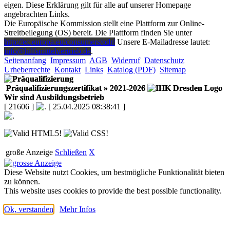
eigen. Diese Erklärung gilt für alle auf unserer Homepage
angebrachten Links.
Die Europäische Kommission stellt eine Plattform zur Online-
Streitbeilegung (OS) bereit. Die Plattform finden Sie unter
http://ec.europa.eu/consumers/odr/
Unsere E-Mailadresse lautet:
info@hilfsmittelvertrieb.de
.
Seitenanfang
Impressum
AGB
Widerruf
Datenschutz
Urheberrechte
Kontakt
Links
Katalog (PDF)
Sitemap
Präqualifizierungszertifikat
» 2021-2026
Wir sind Ausbildungsbetrieb
[ 21606 ]
[ 25.04.2025 08:38:41 ]
große Anzeige
Schließen
X
Diese Website nutzt Cookies, um bestmögliche Funktionalität bieten
zu können.
This website uses cookies to provide the best possible functionality.
Ok, verstanden
Mehr Infos