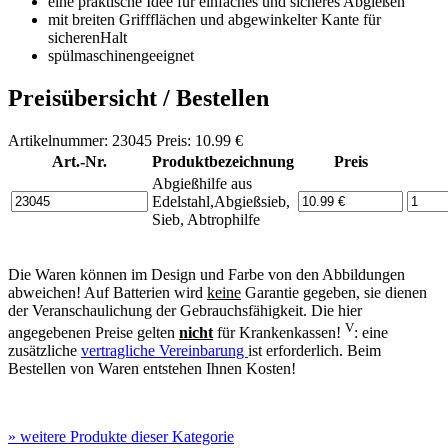
eine praktische Idee für einfaches und sicheres Abgießen
mit breiten Griffflächen und abgewinkelter Kante für
sicherenHalt
spülmaschinengeeignet
Preisübersicht / Bestellen
Artikelnummer: 23045 Preis: 10.99 €
Art.-Nr.
Produktbezeichnung
Preis
Abgießhilfe aus
Edelstahl,Abgießsieb,
Sieb, Abtrophilfe
Die Waren können im Design und Farbe von den Abbildungen
abweichen! Auf Batterien wird
keine
Garantie gegeben, sie dienen
der Veranschaulichung der Gebrauchsfähigkeit. Die hier
V
angegebenen Preise gelten
nicht
für Krankenkassen!
: eine
zusätzliche
vertragliche Vereinbarung
ist erforderlich. Beim
Bestellen von Waren entstehen Ihnen Kosten!
»
weitere Produkte dieser Kategorie