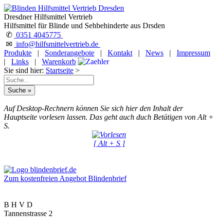
Dresdner Hilfsmittel Vertrieb
Hilfsmittel für Blinde und Sehbehinderte aus Drsden
✆
0351 4045775
✉
info@hilfsmittelvertrieb.de
Produkte
|
Sonderangebote
|
Kontakt
|
News
|
Impressum
|
Links
|
Warenkorb
Sie sind hier:
Startseite
>
Auf Desktop-Rechnern können Sie sich hier den Inhalt der
Hauptseite vorlesen lassen. Das geht auch duch Betätigen von Alt +
S.
[ Alt + S ]
Zum kostenfreien Angebot Blindenbrief
B H V D
Tannenstrasse 2